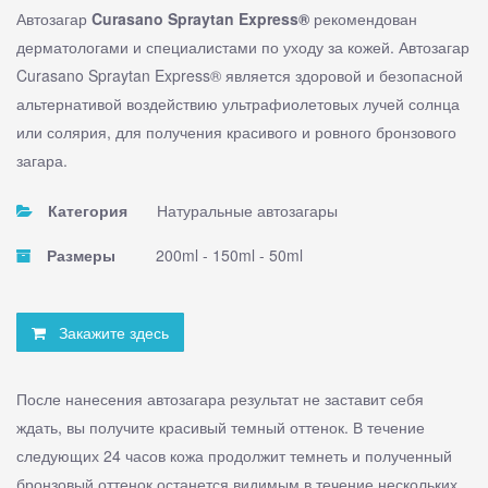
Автозагар
Curasano Spraytan Express®
рекомендован
дерматологами и специалистами по уходу за кожей. Автозагар
Curasano Spraytan Express® является здоровой и безопасной
альтернативой воздействию ультрафиолетовых лучей солнца
или солярия, для получения красивого и ровного бронзового
загара.
Категория
Натуральные автозагары
Размеры
200ml - 150ml - 50ml
Закажите здесь
После нанесения автозагара результат не заставит себя
ждать, вы получите красивый темный оттенок. В течение
следующих 24 часов кожа продолжит темнеть и полученный
бронзовый оттенок останется видимым в течение нескольких