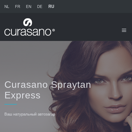
RU
NL
FR
EN
DE
Curasano Spraytan
Express
Ваш натуральный автозагар