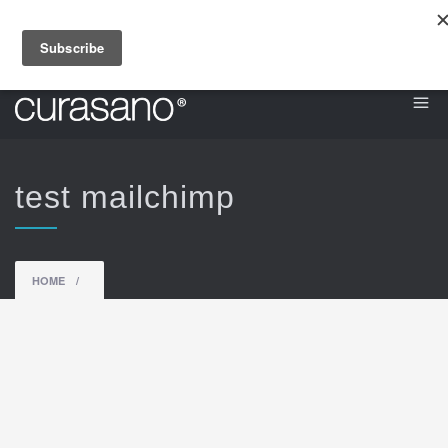
NL
FR
EN
DE
RU
test mailchimp
HOME
/