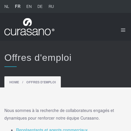
FR
NL
EN
DE
RU
Offres d'emploi
HOME
/
OFFRES D'EMPLOI
Nous sommes à la recherche de collaborateurs engagés et
dynamiques pour renforcer notre équipe Curasano.
Représentants et agents commerciaux