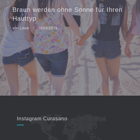
Braun werden ohne Sonne für Ihren
Hauttyp
von Lieve
/
19/04/2019
Instagram Curasano