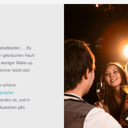
allkleider, ... Es
en gebräunten Haut!
e weniger Make-up.
mmer leicht sich
ne schöne
praytan
wenden ist, und in
Aussehen gibt.