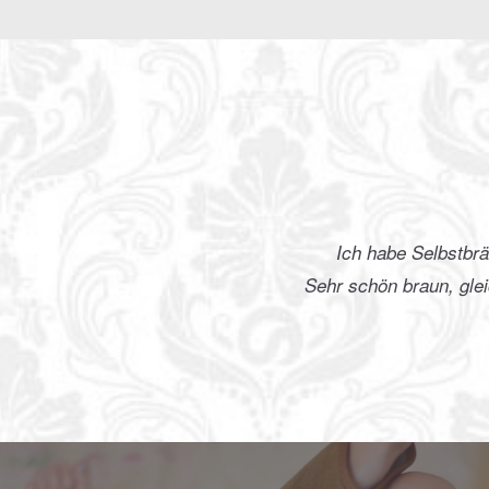
Ich habe Selbstbräuner aller Marken und Preisklasse
Sehr schön braun, gleichmäßige Farbe, die schön für ein
Nanda
Part