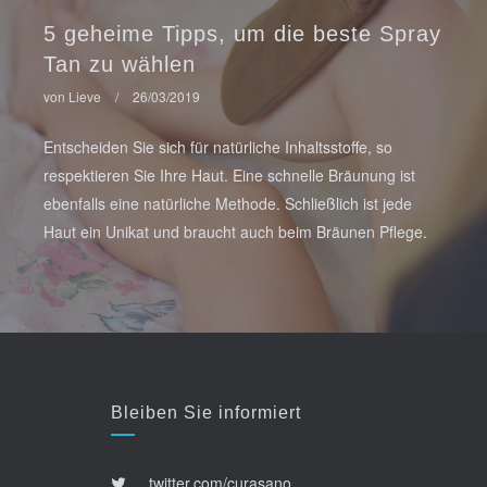
5 geheime Tipps, um die beste Spray
Tan zu wählen
von Lieve
/
26/03/2019
Entscheiden Sie sich für natürliche Inhaltsstoffe, so
respektieren Sie Ihre Haut. Eine schnelle Bräunung ist
ebenfalls eine natürliche Methode. Schließlich ist jede
Haut ein Unikat und braucht auch beim Bräunen Pflege.
Bleiben Sie informiert
twitter.com/curasano